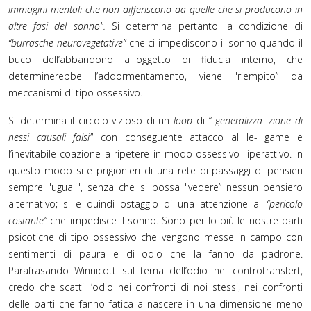
immagini mentali che non differiscono da quelle che si producono in
altre fasi del sonno".
Si determina pertanto la condizione di
“burrasche neurovegetative”
che ci impediscono il sonno quando il
buco dell’abbandono all'oggetto di fiducia interno, che
determinerebbe l’addormentamento, viene "riempito” da
meccanismi di tipo ossessivo.
Si determina il circolo vizioso di un
loop
di
“ generalizza- zione di
nessi causali falsi"
con conseguente attacco al le- game e
l’inevitabile coazione a ripetere in modo ossessivo- iperattivo. In
questo modo si e prigionieri di una rete di passaggi di pensieri
sempre "uguali", senza che si possa "vedere” nessun pensiero
alternativo; si e quindi ostaggio di una attenzione al
“pericolo
costante”
che impedisce il sonno. Sono per lo più le nostre parti
psicotiche di tipo ossessivo che vengono messe in campo con
sentimenti di paura e di odio che la fanno da padrone.
Parafrasando Winnicott sul tema dell’odio nel controtransfert,
credo che scatti l’odio nei confronti di noi stessi, nei confronti
delle parti che fanno fatica a nascere in una dimensione meno