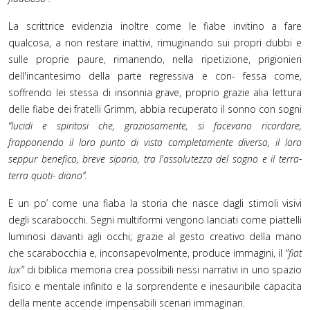
La scrittrice evidenzia inoltre come le fiabe invitino a fare
qualcosa, a non restare inattivi, rimuginando sui propri dubbi e
sulle proprie paure, rimanendo, nella ripetizione, prigionieri
dell'incantesimo della parte regressiva e con- fessa come,
soffrendo lei stessa di insonnia grave, proprio grazie alia lettura
delle fiabe dei fratelli Grimm, abbia recuperato il sonno con sogni
“lucidi e spiritosi che, graziosamente, si facevano ricordare,
frapponendo il loro punto di vista completamente diverso, il loro
seppur benefico, breve sipario, tra l'assolutezza del sogno e il terra-
terra quoti- diano”.
E un po’ come una fiaba la storia che nasce dagli stimoli visivi
degli scarabocchi. Segni multiformi vengono lanciati come piattelli
luminosi davanti agli occhi; grazie al gesto creativo della mano
che scarabocchia e, inconsapevolmente, produce immagini, il
"fiat
lux”
di biblica memoria crea possibili nessi narrativi in uno spazio
fisico e mentale infinito e la sorprendente e inesauribile capacita
della mente accende impensabili scenari immaginari.