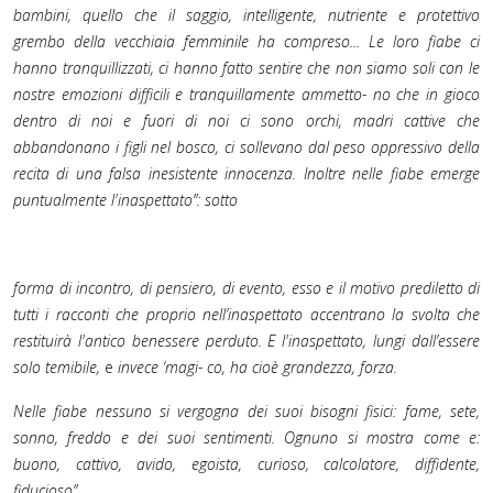
bambini, quello che il saggio, intelligente, nutriente e protettivo
grembo della vecchiaia femminile ha compreso... Le loro fiabe ci
hanno tranquillizzati, ci hanno fatto sentire che non siamo soli con le
nostre emozioni difficili e tranquillamente ammetto- no che in gioco
dentro di noi e fuori di noi ci sono orchi, madri cattive che
abbandonano i figli nel bosco, ci sollevano dal peso oppressivo della
recita di una falsa inesistente innocenza. Inoltre nelle fiabe e
merge
puntualmente l'inaspettato”
: sotto
forma di incontro, di pensiero, di evento, esso e il motivo prediletto di
tutti i racconti che proprio nell’inaspettato accentrano la svolta che
restituirà l'antico benessere perduto. E l'inaspettato, lungi dall’essere
solo temibile,
e
invece ‘magi- co, ha cioè grandezza, forza.
Nelle fiabe nessuno si vergogna dei suoi bisogni fisici: fame, sete,
sonno, freddo e dei suoi sentimenti. Ognuno si mostra come e:
buono, cattivo, avido, egoista, curioso, calcolatore, diffidente,
fiducioso”.