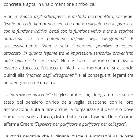
concreta e agita, in una dimensione simbolica.
Bion, in
Analisi degli schizofrenici e metodo psicoanalitico
, sostiene:
“Esiste un certo tipo di pensiero che non e colle
gato con la parola e
con la funzione uditiva, bensì con la funzione visiva e che si esprime
attraverso ciò che potremmo definite degli ideogrammi".
E
successivamente:
“Non e solo il pensiero primitivo a essere
attaccato, in quanto legame tra le impressioni sensoriali provenienti
dalla realtà e la coscienza”.
Non e solo il pensiero primitivo a
essere attaccato; l’attacco e infatti alia memoria e si estende
quindi alia
“matrice degli ideogrammi”
e ai conseguenti legami tra
un ideogramma e un altro.
La
“narrazione nascente"
che gli scarabocchi, ideogrammi visivi alio
stato del pensiero onirico della veglia, suscitano con le loro
associazioni, aiuta a fare ordine, a riorganizzare il pensiero dove
prima c’era solo attacco, distruttività e con- fusione. Un po’ come
afferma Green:
“Espellere per purificare e purificare per collegare”.
La storia narrativa che si dipana, grazie alle immagini visive nate